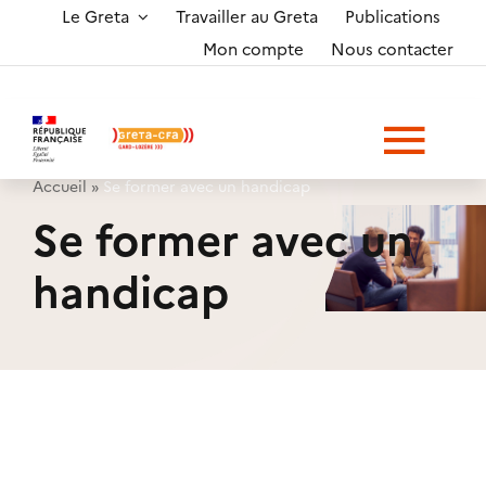
Passer
Le Greta
Travailler au Greta
Publications
Mon compte
Nous contacter
au
contenu
Togg
Accueil
»
Se former avec un handicap
Navi
Se former avec un
Formations
handicap
Autres prestations
Entreprises
Apprenti(e)